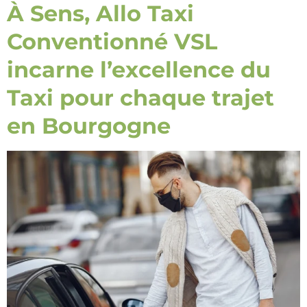
À Sens, Allo Taxi
Conventionné VSL
incarne l’excellence du
Taxi pour chaque trajet
en Bourgogne