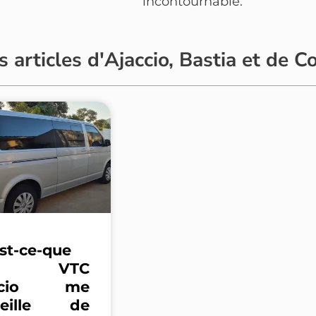
incontournable.
s articles d'Ajaccio, Bastia et de C
st-ce-que
XI VTC
accio me
seille de