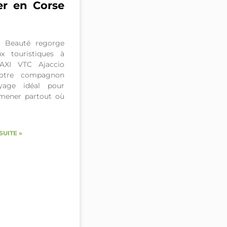
ter en Corse
de Beauté regorge
ux touristiques à
TAXI VTC Ajaccio
votre compagnon
yage idéal pour
mener partout où
SUITE »