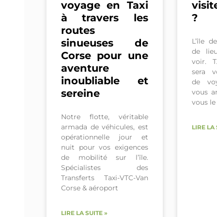
voyage en Taxi
visi
à travers les
?
routes
sinueuses de
L’île 
de lie
Corse pour une
voir. 
aventure
sera 
inoubliable et
de vo
sereine
vous a
vous le
Notre flotte, véritable
armada de véhicules, est
LIRE LA 
opérationnelle jour et
nuit pour vos exigences
de mobilité sur l’île.
Spécialistes des
Transferts Taxi-VTC-Van
Corse & aéroport
LIRE LA SUITE »