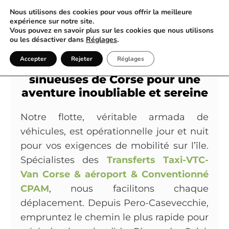
Nous utilisons des cookies pour vous offrir la meilleure
expérience sur notre site.
Vous pouvez en savoir plus sur les cookies que nous utilisons
Laissez Les Transports du Golfe
ou les désactiver dans
Réglages
.
guider votre prochain voyage
Accepter
Rejeter
Réglages
en Taxi à travers les routes
sinueuses de Corse pour une
aventure inoubliable et sereine
Notre flotte, véritable armada de
véhicules, est opérationnelle jour et nuit
pour vos exigences de mobilité sur l’île.
Spécialistes des
Transferts Taxi-VTC-
Van Corse & aéroport & Conventionné
CPAM
, nous facilitons chaque
déplacement. Depuis Pero-Casevecchie,
empruntez le chemin le plus rapide pour