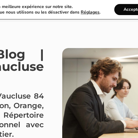
a meilleure expérience sur notre site.
France Annuaire
Rechercher
Accept
ue nous utilisons ou les désactiver dans
Réglages
.
Blog |
ucluse
 Vaucluse 84
non, Orange,
 Répertoire
ionnel avec
ier.