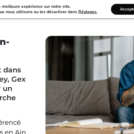
a meilleure expérience sur notre site.
France Annuaire
Rechercher
Accept
ue nous utilisons ou les désactiver dans
Réglages
.
n-
et dans
ley, Gex
r un
erche
férencé
rs en Ain