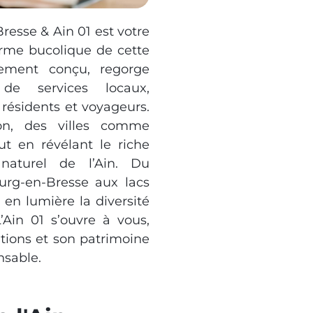
resse & Ain 01 est votre
rme bucolique de cette
sement conçu, regorge
t de services locaux,
 résidents et voyageurs.
on, des villes comme
ut en révélant le riche
 naturel de l’Ain. Du
rg-en-Bresse aux lacs
t en lumière la diversité
’Ain 01 s’ouvre à vous,
itions et son patrimoine
nsable.