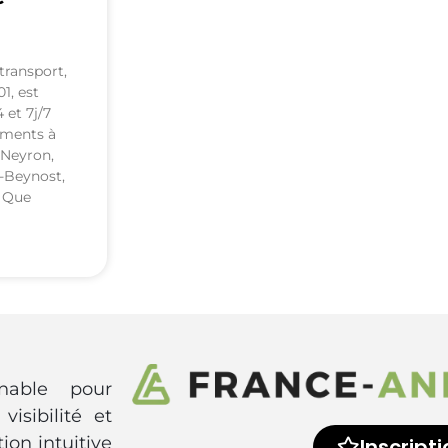
transport,
01, est
 et 7j/7
ements à
 Neyron,
-Beynost,
. Que
rnable pour
visibilité et
ion intuitive
Inscripti