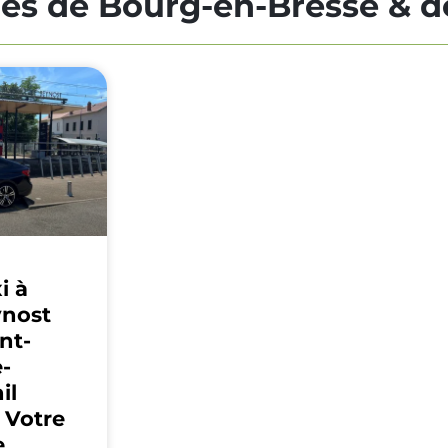
les de Bourg-en-Bresse & de
i à
ynost
nt-
-
il
 Votre
e