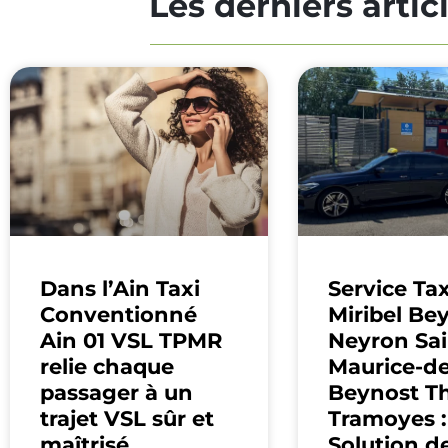
Les derniers artic
Dans l’Ain Taxi
Service Tax
Conventionné
Miribel Be
Ain 01 VSL TPMR
Neyron Sai
relie chaque
Maurice-de
passager à un
Beynost Th
trajet VSL sûr et
Tramoyes :
maîtrisé
Solution d