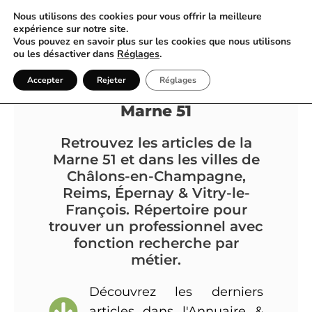
Nous utilisons des cookies pour vous offrir la meilleure
expérience sur notre site.
Vous pouvez en savoir plus sur les cookies que nous utilisons
ou les désactiver dans
Réglages
.
Annuaire & Blog |
Accepter
Rejeter
Réglages
Châlons-en-Champagne &
Marne 51
Retrouvez les articles de la
Marne 51 et dans les villes de
Châlons-en-Champagne,
Reims, Épernay & Vitry-le-
François. Répertoire pour
trouver un professionnel avec
fonction recherche par
métier.
Découvrez les derniers
articles dans l'Annuaire &