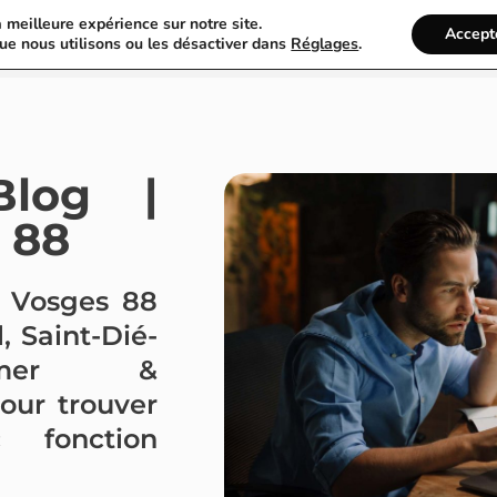
a meilleure expérience sur notre site.
France Annuaire
Rechercher
Accept
ue nous utilisons ou les désactiver dans
Réglages
.
Blog |
 88
s Vosges 88
, Saint-Dié-
rdmer &
our trouver
 fonction