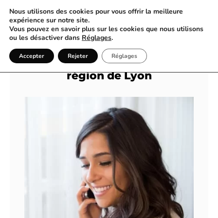
Nous utilisons des cookies pour vous offrir la meilleure
expérience sur notre site.
Vous pouvez en savoir plus sur les cookies que nous utilisons
Confort et Tranquillité à Bord,
ou les désactiver dans
Réglages
.
pour tous vos déplacements
Accepter
Rejeter
Réglages
conventionné en taxi dans la
région de Lyon