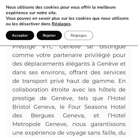
Nous utilisons des cookies pour vous offrir la meilleure
expérience sur notre site.
Vous pouvez en savoir plus sur les cookies que nous utilisons
Excellence en Mobilité avec
ou les désactiver dans
Réglages
.
Prestige VTC Genève
Accepter
Rejeter
Réglages
Prestige VTC Genève se distingue
comme votre partenaire privilégié pour
des déplacements élégants à Genève et
dans ses environs, offrant des services
de transport privé haut de gamme. En
collaboration étroite avec les hôtels de
prestige de Genève, tels que l’Hotel
Bristol Geneva, le Four Seasons Hotel
des Bergues Geneva, et l’Hotel
Metropole Geneve, nous garantissons
une expérience de voyage sans faille, du