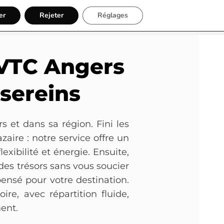
er
Inscription
Rejeter
Réglages
 VTC Angers
s sereins
 et dans sa région. Fini les
aire : notre service offre un
xibilité et énergie. Ensuite,
 des trésors sans vous soucier
ensé pour votre destination.
ire, avec répartition fluide,
ment.