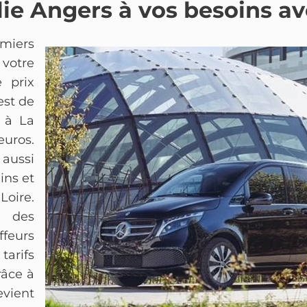
lie Angers à vos besoins a
emiers
 votre
e prix
est de
s à La
euros.
 aussi
ins et
oire.
n des
feurs
tarifs
râce à
evient