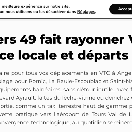
a meilleure expérience sur notre site.
France Annuaire
Rechercher
Accept
ue nous utilisons ou les désactiver dans
Réglages
.
rs 49 fait rayonner
ce locale et départ
aire pour tous vos déplacements en VTC à Angers
plage pour Pornic, La Baule-Escoublac et Saint-Naz
ipements balnéaires, sans détour inutile, avec fle
evard Ayrault, faites du lèche-vitrine ou dénichez
 sortie, comme un taxi terrestre haut de gamme p
ette pratique vers l’aéroport de Tours Val de Lo
 convergence technologique, au quotidien sereine