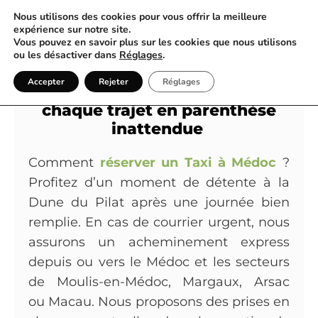
Nous utilisons des cookies pour vous offrir la meilleure
expérience sur notre site.
Vous pouvez en savoir plus sur les cookies que nous utilisons
Quand l’appel d’un Taxi guide
ou les désactiver dans
Réglages
.
votre chemin à travers le
Accepter
Rejeter
Réglages
Médoc pour transformer
chaque trajet en parenthèse
inattendue
Comment
réserver un Taxi à Médoc
?
Profitez d’un moment de détente à la
Dune du Pilat après une journée bien
remplie. En cas de courrier urgent, nous
assurons un acheminement express
depuis ou vers le Médoc et les secteurs
de Moulis-en-Médoc, Margaux, Arsac
ou Macau. Nous proposons des prises en