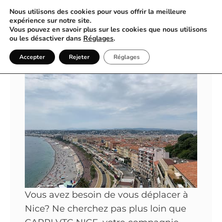
Nous utilisons des cookies pour vous offrir la meilleure
expérience sur notre site.
Vous pouvez en savoir plus sur les cookies que nous utilisons
Un Service Premium Avec
ou les désactiver dans
Réglages
.
CAPRI VTC NICE
Accepter
Rejeter
Réglages
Vous avez besoin de vous déplacer à
Nice? Ne cherchez pas plus loin que