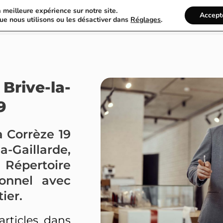
a meilleure expérience sur notre site.
France Annuaire
Rechercher
Accept
ue nous utilisons ou les désactiver dans
Réglages
.
Brive-la-
9
a Corrèze 19
la-Gaillarde,
 Répertoire
ionnel avec
ier.
articles dans