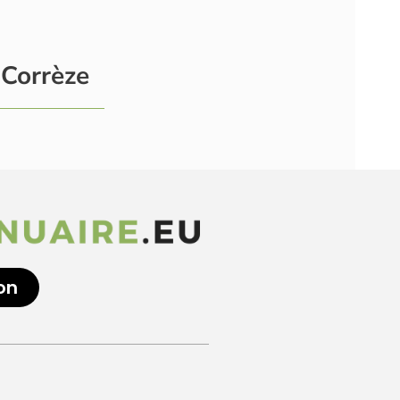
 Corrèze
on